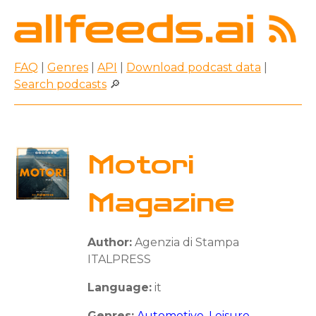
FAQ
|
Genres
|
API
|
Download podcast data
|
Search podcasts
🔎
Motori
Magazine
Author:
Agenzia di Stampa
ITALPRESS
Language:
it
Genres:
Automotive
,
Leisure
,