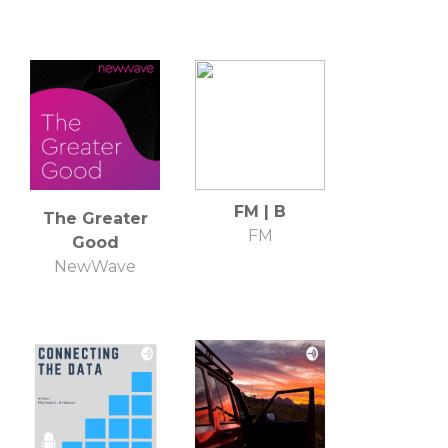
FM | B
The Greater
FM
Good
NewWave