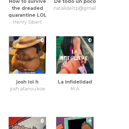
How to survive
De todo un poco
the dreaded
natalideltp@gmail.com
quarantine LOL
Henry Sibert
josh lol h
La Infidelidad
josh afanoukoe
M.A