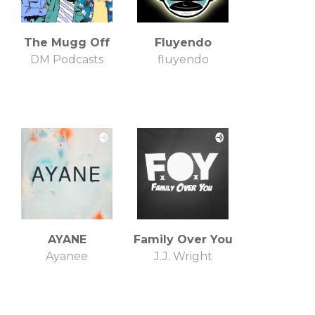
The Mugg Off
Fluyendo
DM Podcasts
fluyendo
AYANE
Family Over You
Ayanee
J.J. Wright