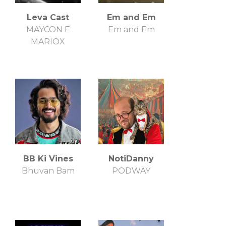
Leva Cast
Em and Em
MAYCON E
Em and Em
MARIOX
BB Ki Vines
NotiDanny
Bhuvan Bam
PODWAY