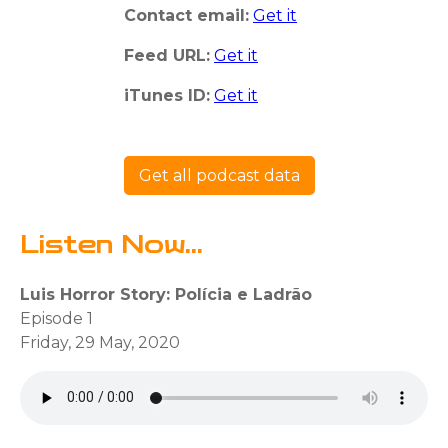
Contact email:
Get it
Feed URL:
Get it
iTunes ID:
Get it
Get all podcast data
Listen Now...
Luis Horror Story: Polícia e Ladrão
Episode 1
Friday, 29 May, 2020