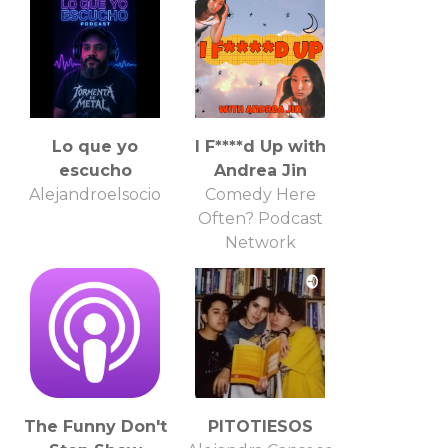
Lo que yo
I F****d Up with
escucho
Andrea Jin
Alejandroelsocio
Comedy Here
Often? Podcast
Network
The Funny Don't
PITOTIESOS