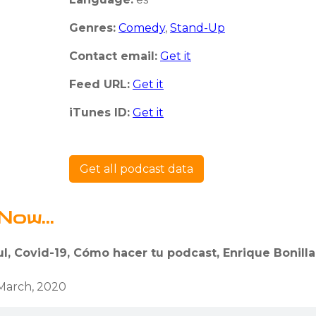
Genres:
Comedy
,
Stand-Up
Contact email:
Get it
Feed URL:
Get it
iTunes ID:
Get it
Get all podcast data
Now...
ul, Covid-19, Cómo hacer tu podcast, Enrique Bonilla 
 March, 2020