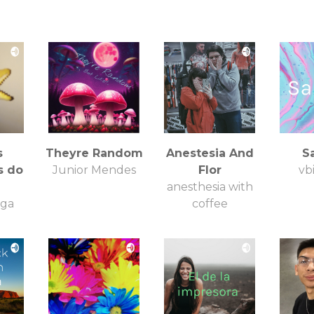
s
Theyre Random
Anestesia And
S
s do
Junior Mendes
Flor
vb
anesthesia with
iga
coffee