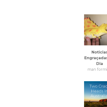
Noticia
Engraçada
Dia
man form