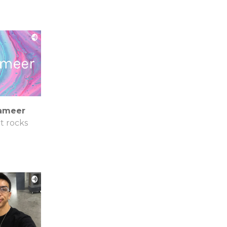
ameer
it rocks