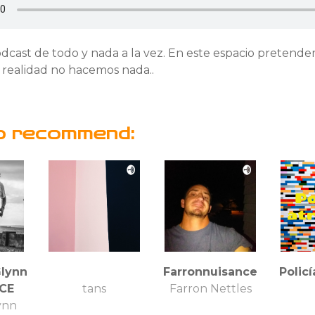
odcast de todo y nada a la vez. En este espacio pretend
 realidad no hacemos nada..
o recommend:
Glynn
Farronnuisance
Policí
CE
tans
Farron Nettles
ynn