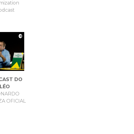
mization
odcast
CAST DO
LÉO
ONARDO
A OFICIAL