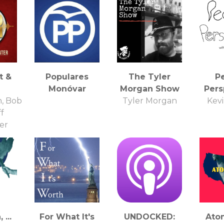
t &
Populares
The Tyler
P
Monóvar
Morgan Show
Pers
, Bob
Tyler Morgan
Kev
ff
er
...
For What It's
UNDOCKED:
Ato