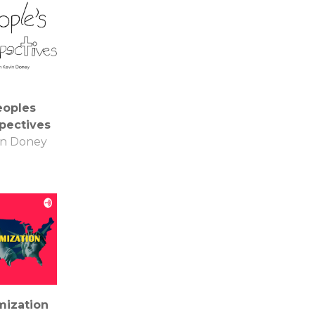
eoples
pectives
in Doney
mization