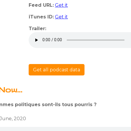
Feed URL:
Get it
iTunes ID:
Get it
Trailer:
Get all podcast data
Now...
mes politiques sont-ils tous pourris ?
 June, 2020