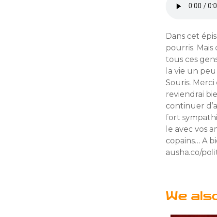
Dans cet épi
pourris. Mais
tous ces gens
la vie un peu
Souris. Merci
reviendrai bi
continuer d’a
fort sympathi
le avec vos am
copains… A bi
ausha.co/poli
We als