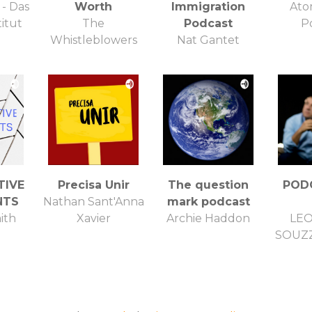
- Das
Worth
Immigration
Ato
titut
The
Podcast
P
Whistleblowers
Nat Gantet
TIVE
Precisa Unir
The question
POD
NTS
Nathan Sant'Anna
mark podcast
ith
Xavier
Archie Haddon
LE
SOUZZ