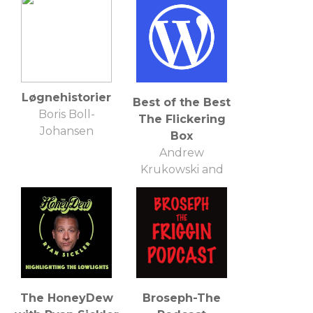
Løgnehistorier
Best of the Best
Boris Boll-
The Flickering
Johansen
Box
Andrew
Krukowski and
Mark Gonzales
The HoneyDew
Broseph-The