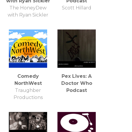
with Ryan Sickler
Podcast
The HoneyDew
Scott Hillard
with Ryan Sickler
Comedy
Pex Lives: A
NorthWest
Doctor Who
Traughber
Podcast
Productions