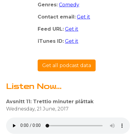
Genres:
Comedy
Contact email:
Get it
Feed URL:
Get it
iTunes ID:
Get it
Get all podcast data
Listen Now...
Avsnitt 11: Trettio minuter plåttak
Wednesday, 21 June, 2017