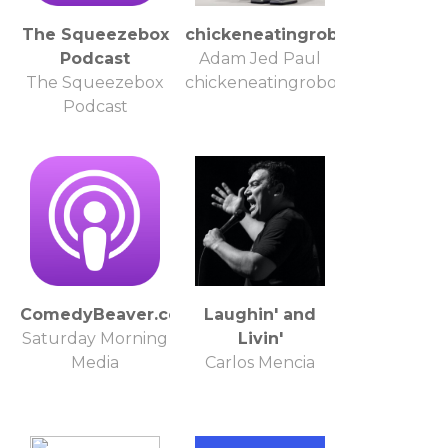
The Squeezebox
chickeneatingrobots
Podcast
Adam Jed Paul
The Squeezebox
chickeneatingrobots
Podcast
ComedyBeaver.com
Laughin' and
Saturday Morning
Livin'
Media
Carlos Mencia