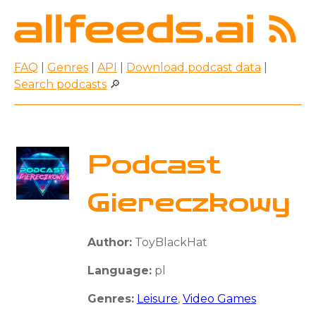
FAQ
|
Genres
|
API
|
Download podcast data
|
Search podcasts
🔎
Podcast
Giereczkowy
Author:
ToyBlackHat
Language:
pl
Genres:
Leisure
,
Video Games