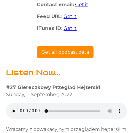
Contact email:
Get it
Feed URL:
Get it
iTunes ID:
Get it
Get all podcast data
Listen Now...
#27 Giereczkowy Przegląd Hejterski
Sunday, 11 September, 2022
Wracamy z powakacyjnym przeglądem hejterskim