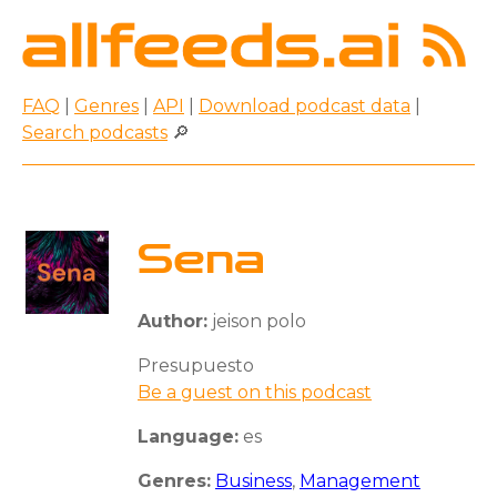
FAQ
|
Genres
|
API
|
Download podcast data
|
Search podcasts
🔎
Sena
Author:
jeison polo
Presupuesto
Be a guest on this podcast
Language:
es
Genres:
Business
,
Management