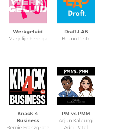
Werkgeluid
Draft.LAB
Marjolijn Feringa
Bruno Pinto
Knack 4
PM vs PMM
Business
Arjun Kalburgi
Bernie Franzgrote
Aditi Patel