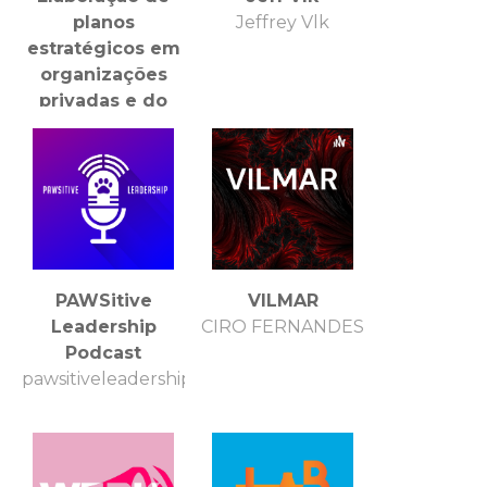
planos
Jeffrey Vlk
estratégicos em
organizações
privadas e do
terceiro setor.
PAWSitive
VILMAR
Leadership
CIRO FERNANDES
Podcast
pawsitiveleadershippodcast