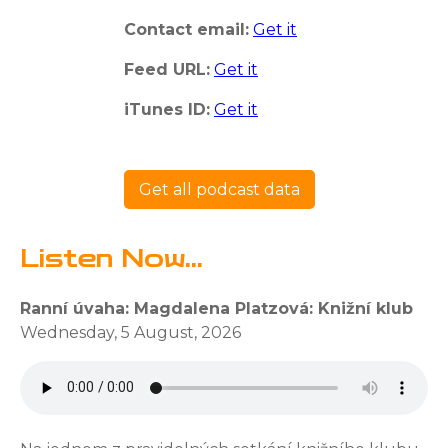
Contact email:
Get it
Feed URL:
Get it
iTunes ID:
Get it
Get all podcast data
Listen Now...
Ranní úvaha: Magdalena Platzová: Knižní klub
Wednesday, 5 August, 2026