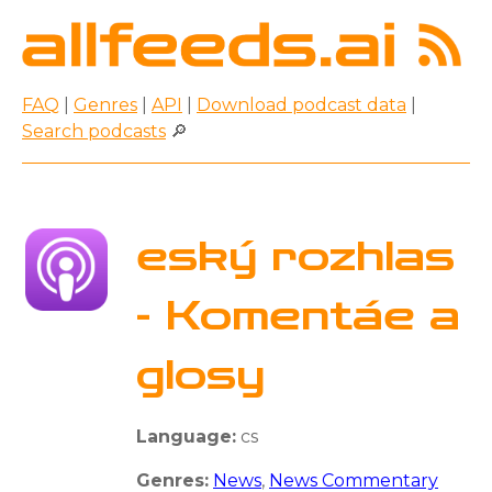
FAQ
|
Genres
|
API
|
Download podcast data
|
Search podcasts
🔎
eský rozhlas
- Komentáe a
glosy
Language:
cs
Genres:
News
,
News Commentary