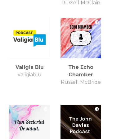
Russell McClain
Valigia Blu
The Echo
valigiablu
Chamber
Russell McBride