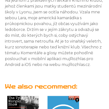
Na jednom z pravidelných setkání knižního klubu,
jehož členkami jsou matky studentů mezinárodní
školy v Lyonu, jsem se ocitla náhodou. Vzala mne
sebou Lara, moje americká kamarádka s
průkopnickou povahou, jíž občas využívám jako
ledoborce. Držím se v jejím zákrytu a odvažuji se
do míst, do kterých bych si, coby ostýchavý
introvert, sama netroufla. Ať je to vinařský veletrh,
kurz sonoterapie nebo teď knižní klub. Všechno z
tématu Komentáře a glosy můžete pohodlně
poslouchat v mobilní aplikaci mujRozhlas pro
Android a iOS nebo na webu mujRozhlas.cz.
We also recommend: