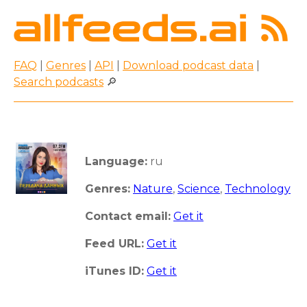
FAQ
|
Genres
|
API
|
Download podcast data
|
Search podcasts
🔎
Language:
ru
Genres:
Nature
,
Science
,
Technology
Contact email:
Get it
Feed URL:
Get it
iTunes ID:
Get it