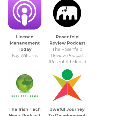
Licence
Rosenfeld
Management
Review Podcast
Today
The Rosenfeld
Kay Williams
Review Podcast
(Rosenfeld Media)
The Irish Tech
aweful Journey
News Podcast
To Development: