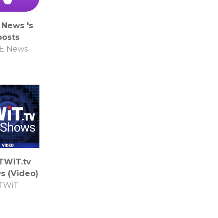
 News 's
posts
E News
 TWiT.tv
s (Video)
TWiT