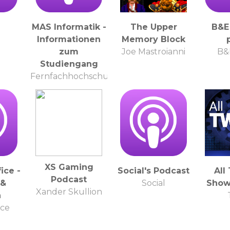
MAS Informatik -
The Upper
B&E
Informationen
Memory Block
zum
Joe Mastroianni
B&
Studiengang
Fernfachhochschule
Schweiz FFHS
XS Gaming
ice -
Social's Podcast
All
Podcast
 &
Social
Show
Xander Skullion
n
ice