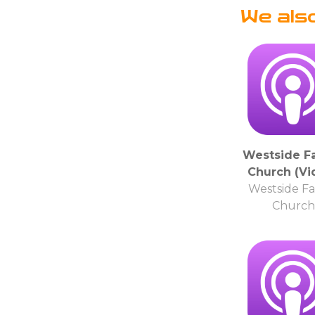
We als
Westside F
Church (Vi
Westside Fa
Church