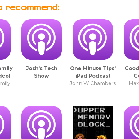
o recommend:
amily
Josh's Tech
One Minute Tips'
Good
deo)
Show
iPad Podcast
G
mily
John W Chambers
Max