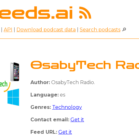
|
API
|
Download podcast data
|
Search podcasts
🔎
OsabyTech Rad
Author:
OsabyTech Radio.
Language:
es
Genres:
Technology
Contact email:
Get it
Feed URL:
Get it