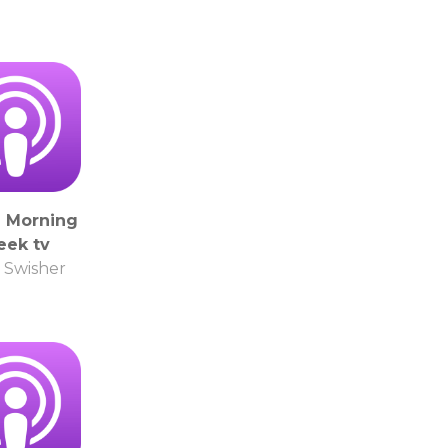
 Morning
eek tv
 Swisher