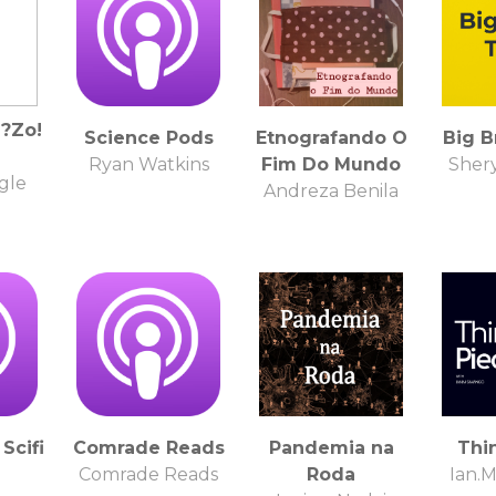
?Zo!
Science Pods
Etnografando O
Big B
Ryan Watkins
Fim Do Mundo
Shery
gle
Andreza Benila
Scifi
Comrade Reads
Pandemia na
Thi
Comrade Reads
Roda
Ian.