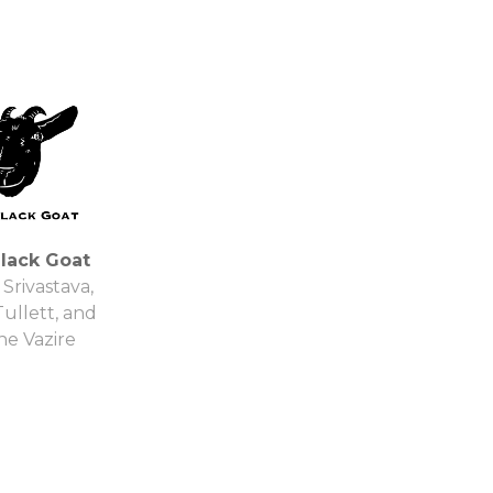
lack Goat
 Srivastava,
Tullett, and
ne Vazire