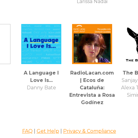
Larissa Nadai
A Language I
RadioLacan.com
The B
Love Is...
| Ecos de
Sanjay
Danny Bate
Cataluña:
Alexa 
Entrevista a Rosa
Simi
Godínez
FAQ
|
Get Help
|
Privacy & Compliance