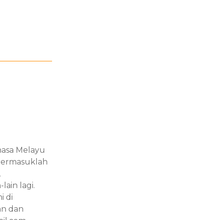
hasa Melayu
termasuklah
,
ain lagi.
i di
an dan