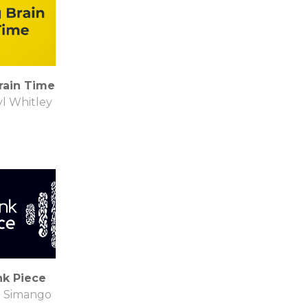
rain Time
l Whitley
nk Piece
M Simango