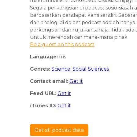
maklumbalas anda kepada sosiosiasah@gma
Segala perkongsian di podcast sosio-siasah 
berdasarkan pendapat kami sendiri. Sebar
dan analogi di dalam podcast adalah hanya
perkongsian dan rujukan sahaja. Tidak ada 
untuk merendahkan mana-mana pihak
Be a guest on this podcast
Language:
ms
Genres:
Science
,
Social Sciences
Contact email:
Get it
Feed URL:
Get it
iTunes ID:
Get it
Get all podcast data