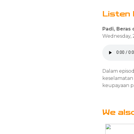
Listen 
Padi, Beras
Wednesday, 2
Dalam episod
keselamatan
keupayaan pro
We als