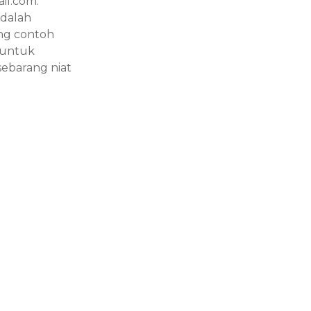
il.com.
adalah
ang contoh
 untuk
sebarang niat