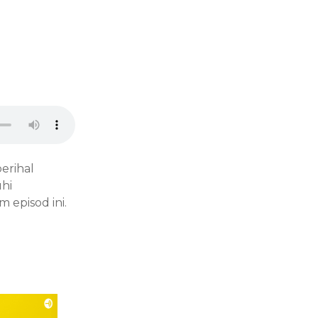
erihal
hi
 episod ini.