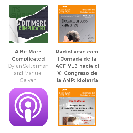
A Bit More
RadioLacan.com
Complicated
| Jornada de la
Dylan Selterman
ACF-VLB hacia el
and Manuel
X° Congreso de
Galvan
la AMP: Idolatría
del cuerpo, odio
de sí