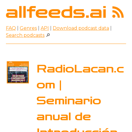
FAQ
|
Genres
|
API
|
Download podcast data
|
Search podcasts
🔎
RadioLacan.c
om |
Seminario
anual de