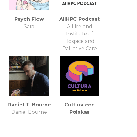
Psych Flow
AIIHPC Podcast
Sara
All Ireland
Institute of
Hospice and
Palliative Care
Daniel T. Bourne
Cultura con
Daniel Bourne
Polakas