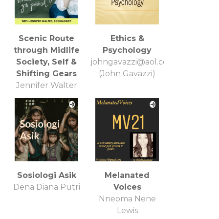
Scenic Route
Ethics &
through Midlife
Psychology
Society, Self &
johngavazzi@aol.com
Shifting Gears
(John Gavazzi)
Jennifer Walter
Sosiologi Asik
Melanated
Dena Diana Putri
Voices
Nneoma Nene
Lewis