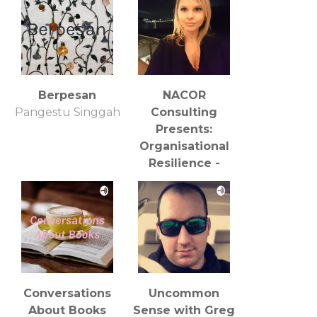
Entrevista con
Berpesan
NACOR
Pangestu Singgah
Consulting
Presents:
Organisational
Resilience -
COVID19
Reflections
Catherine Strods
Conversations
Uncommon
About Books
Sense with Greg