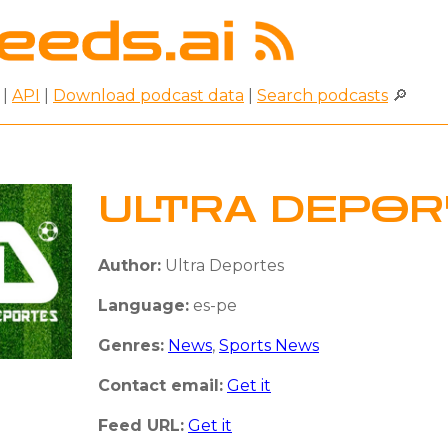
|
API
|
Download podcast data
|
Search podcasts
🔎
ULTRA DEPOR
Author:
Ultra Deportes
Language:
es-pe
Genres:
News
,
Sports News
Contact email:
Get it
Feed URL:
Get it