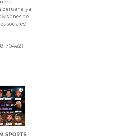
dores
n peruana, ya
ivisiones de
s sociales!
e8f704e21
M SPORTS