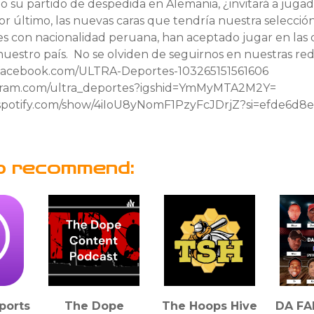
o su partido de despedida en Alemania, ¿invitará a juga
r último, las nuevas caras que tendría nuestra selecció
s con nacionalidad peruana, han aceptado jugar en las d
estro país. No se olviden de seguirnos en nuestras rede
.facebook.com/ULTRA-Deportes-103265151561606
tagram.com/ultra_deportes?igshid=YmMyMTA2M2Y=
.spotify.com/show/4iIoU8yNomF1PzyFcJDrjZ?si=efde6d8
o recommend:
ports
The Dope
The Hoops Hive
DA FA