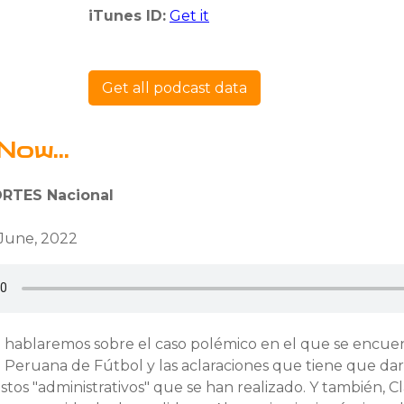
iTunes ID:
Get it
Get all podcast data
Now...
RTES Nacional
 June, 2022
a hablaremos sobre el caso polémico en el que se encue
 Peruana de Fútbol y las aclaraciones que tiene que dar
tos "administrativos" que se han realizado. Y también, C