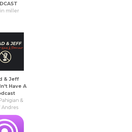
DCAST
in miller
d & Jeff
n't Have A
an
odcast
Pahigian &
f Andres