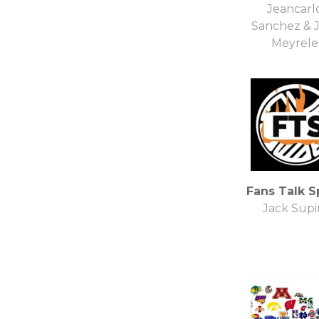
Jeancarl
Sanchez & 
Meyrele
Fans Talk S
Jack Supi