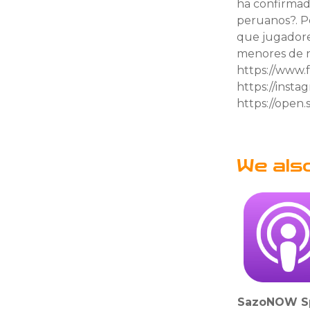
ha confirmad
peruanos?. Po
que jugadore
menores de nu
https://www
https://ins
https://open
We als
SazoNOW S