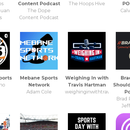
os
Content Podcast
The Hoops Hive
PO
Juan
The Dope
Calv
s
Content Podcast
ports
Mebane Sports
Weighing In with
Bra
no
Network
Travis Hartman
Should
Adam Cole
weighinginwithtravishartm
P
Brad 
Jef