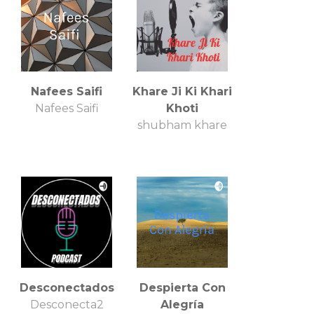
Nafees Saifi
Khare Ji Ki Khari
Nafees Saifi
Khoti
shubham khare
Desconectados
Despierta Con
Desconecta2
Alegría