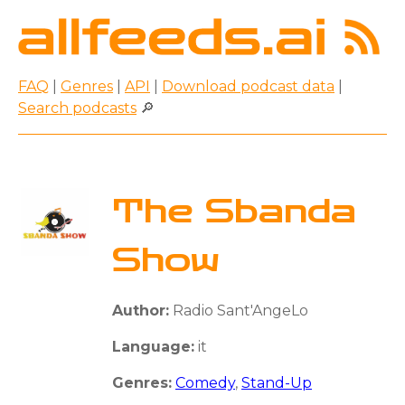
FAQ
|
Genres
|
API
|
Download podcast data
|
Search podcasts
🔎
The Sbanda
Show
Author:
Radio Sant'AngeLo
Language:
it
Genres:
Comedy
,
Stand-Up