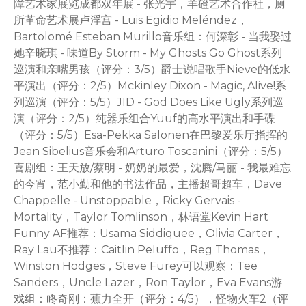
障艺术家展览成都双年展 - 张光宇，羊磴艺术合作社，厕
所革命艺术展卢浮宫 - Luis Egidio Meléndez，
Bartolomé Esteban Murillo音乐组：何深彰 - 当我娶过
她辛晓琪 - 味道By Storm - My Ghosts Go Ghost系列
巡演和亲嘴男孩（评分：3/5）爵士说唱歌手Nieve的低水
平演出（评分：2/5）Mckinley Dixon - Magic, Alive!系
列巡演（评分：5/5）JID - God Does Like Ugly系列巡
演（评分：2/5）纯器乐组合Yuuf的高水平演出和手碟
（评分：5/5）Esa-Pekka Salonen在巴黎爱乐厅指挥的
Jean Sibelius音乐会和Arturo Toscanini（评分：5/5）
喜剧组：王天放/蔡明 - 奶奶的最爱，沈腾/马丽 - 我最难忘
的今宵，范小勤和他的书法作品，主播超哥超车，Dave
Chappelle - Unstoppable，Ricky Gervais -
Mortality，Taylor Tomlinson，林语堂Kevin Hart
Funny AF推荐：Usama Siddiquee，Olivia Carter，
Ray Lau不推荐：Caitlin Peluffo，Reg Thomas，
Winston Hodges，Steve Furey可以观察：Tee
Sanders，Uncle Lazer，Ron Taylor，Eva Evans游
戏组：咚奇刚：蕉力全开（评分：4/5），怪物火车2（评