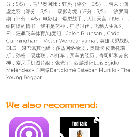
分：5/5），马里奥网球：狂热（评分：3/5），明末：渊
虚之羽（评分：3/5），双影奇境（评分：5/5），沙罗周
期（评分：4/5）电影组：爆裂鼓手，大闹天宫（1961），
给阿嬷的情书，我不是药神，狂野时代，飞驰人生系列，
F1：狂飙飞车体育/电竞组：Jalen Brunson，Cade
Cunningham，Victor Wembanyama，英雄联盟战队
BLG，姆巴佩其他组：多益网络徐波，奥斯卡·皮斯托瑞
斯，孙杨，易建联，AI打车，买车的经历，寿司郎和赤食
神，索尼手机图片组：张光宇 - 西游漫记Luis Egidio
Meléndez - 自画像Bartolomé Esteban Murillo - The
Young Beggar
We also recommend: