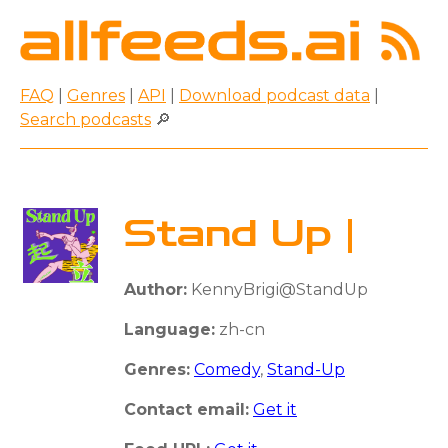
FAQ
|
Genres
|
API
|
Download podcast data
|
Search podcasts
🔎
Stand Up |
Author:
KennyBrigi@StandUp
Language:
zh-cn
Genres:
Comedy
,
Stand-Up
Contact email:
Get it