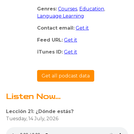
Genres:
Courses
,
Education
,
Language Learning
Contact email:
Get it
Feed URL:
Get it
iTunes ID:
Get it
Get all podcast data
Listen Now...
Lección 21: ¿Dónde estás?
Tuesday, 14 July, 2026