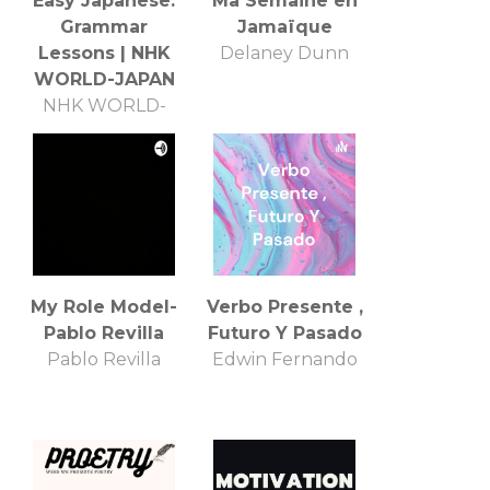
Easy Japanese:
Ma Semaine en
Grammar
Jamaïque
Lessons | NHK
Delaney Dunn
WORLD-JAPAN
NHK WORLD-
JAPAN
My Role Model-
Verbo Presente ,
Pablo Revilla
Futuro Y Pasado
Pablo Revilla
Edwin Fernando