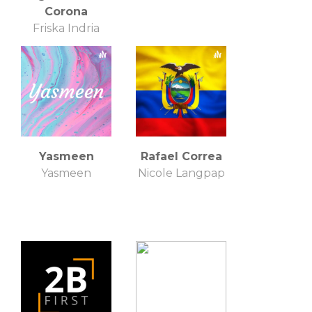
Corona
Friska Indria
Yasmeen
Rafael Correa
Yasmeen
Nicole Langpap