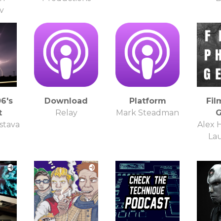
ty
6's
Download
Platform
Fil
t
Relay
Mark Steadman
G
stava
Alex 
Lau