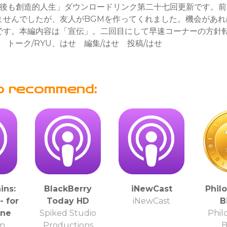
7年後も創造的人生」ダウンロードリンク第二十七回更新です。
ませんでしたが、友人がBGMを作ってくれました。機会があれ
です。本編内容は「宣伝」。二回目にして早速コーナーの方針
U トーク/RYU、はせ 編集/はせ 投稿/はせ
o recommend:
ins:
BlackBerry
iNewCast
Phil
- for
Today HD
iNewCast
B
one
Spiked Studio
Phil
n
Productions
B