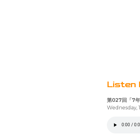
Listen 
第027回「7
Wednesday, 