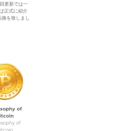
前回更新では一
ば正式に紹介
転換を致しまし
osophy of
itcoin
osophy of
itcoin