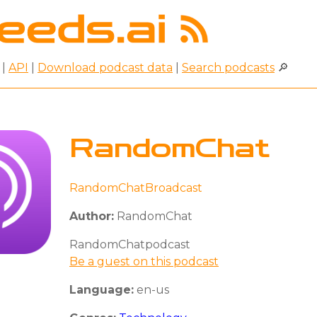
|
API
|
Download podcast data
|
Search podcasts
🔎
RandomChat
RandomChatBroadcast
Author:
RandomChat
RandomChatpodcast
Be a guest on this podcast
Language:
en-us