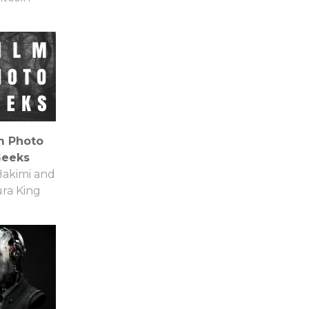
m Photo
eeks
Hakimi and
ra King