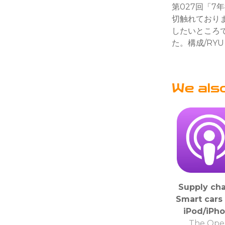
第027回「
切触れており
したいところ
た。構成/RY
We als
Supply cha
Smart cars 
iPod/iPh
The Ope