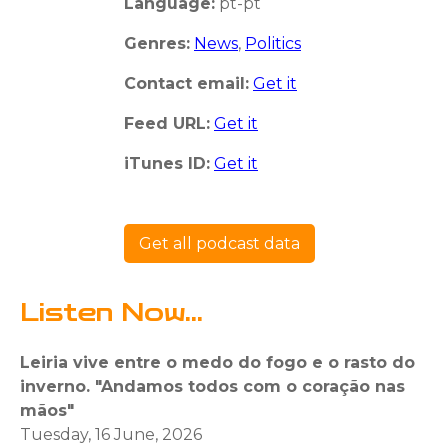
Language:
pt-pt
Genres:
News
,
Politics
Contact email:
Get it
Feed URL:
Get it
iTunes ID:
Get it
Get all podcast data
Listen Now...
Leiria vive entre o medo do fogo e o rasto do
inverno. "Andamos todos com o coração nas
mãos"
Tuesday, 16 June, 2026