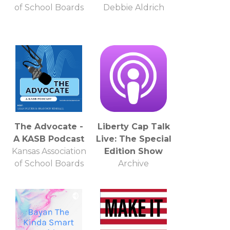
of School Boards
Debbie Aldrich
The Advocate -
Liberty Cap Talk
A KASB Podcast
Live: The Special
Kansas Association
Edition Show
of School Boards
Archive