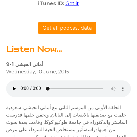
iTunes ID:
Get it
Get all podcast data
Listen Now...
9-1 أماني الحبشي
Wednesday, 10 June, 2015
الحلقة الأولى من الموسم الثاني مع أماني الحبشي. سعودية
حلمت مع صديقتها بالابتعاث إلى اليابان, وتحقق حلمها فدرست
الماستر والدكتوراه في جامعة طوكيو كوكا, وقامت بعدة بحوث
من أهمهادراسةتأثير مستخلص الحبة السوداء على مرض
الزهايمر وتم نشر هذا البحث. انجاز نفتخر فيه كعرب ومسلمين.