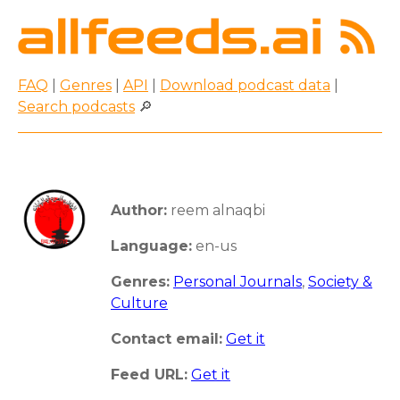
FAQ
|
Genres
|
API
|
Download podcast data
|
Search podcasts
🔎
Author:
reem alnaqbi
Language:
en-us
Genres:
Personal Journals
,
Society &
Culture
Contact email:
Get it
Feed URL:
Get it