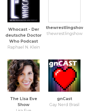
thewrestlingshow
Whocast - Der
thewrestlingshow
deutsche Doctor
Who Podcast
Raphael N. Klein
The Lisa Eve
gnCast
Show
Gay Nerd Brasil
Lisa Eve