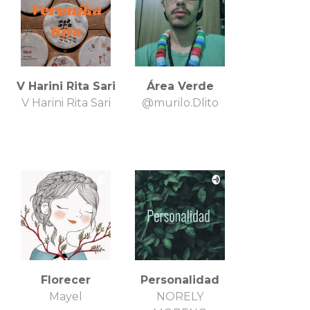
V Harini Rita Sari
Área Verde
V Harini Rita Sari
@murilo.Dlito
Florecer
Personalidad
Mayel
NORELY