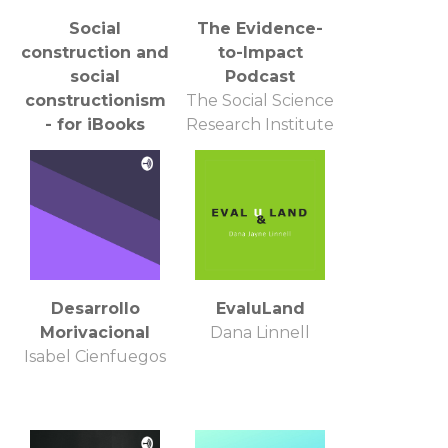
Social
The Evidence-
construction and
to-Impact
social
Podcast
constructionism
The Social Science
- for iBooks
Research Institute
The Open
University
Desarrollo
EvaluLand
Morivacional
Dana Linnell
Isabel Cienfuegos