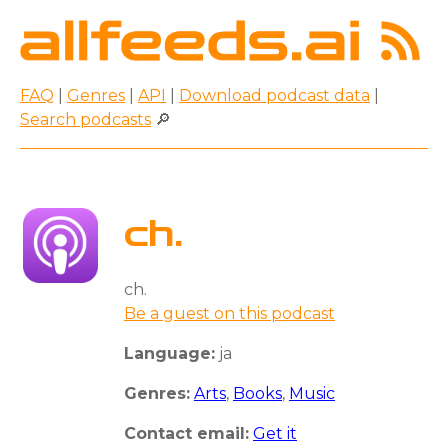
FAQ
|
Genres
|
API
|
Download podcast data
|
Search podcasts
🔎
ch.
ch.
Be a guest on this podcast
Language:
ja
Genres:
Arts
,
Books
,
Music
Contact email:
Get it