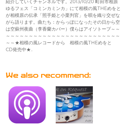
紹介していくチャンネルです。2013/10/20 町田市相原
ゆるフェス「コミンカミンカ」にて相模の風THEめをと
が相模原の伝承「照手姫と小栗判官」を唄を織り交ぜな
がら語ります。曲たち：からっぽになったその日から空
は空蘇州夜曲（李香蘭カバー）僕らはアイソトープ～～
～～～～～～～～～～～～～～～～～～～～～～～～～
～～★相模の風レコードから 相模の風THEめをと
CD発売中★..
We also recommend: