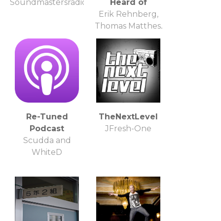
Soundmastersradiopodcast
Heard of
Erik Rehnberg,
Thomas Matthes,
and Micah Osler
Re-Tuned
TheNextLevel
Podcast
JFresh-One
Scudda and
WhiteD