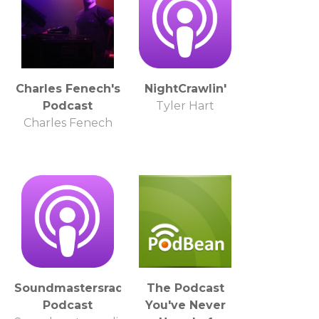
Charles Fenech's
NightCrawlin'
Podcast
Tyler Hart
Charles Fenech
Soundmastersradiopodcast's
The Podcast
Podcast
You've Never