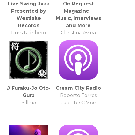
Live Swing Jazz
On Request
Presented by
Magazine -
Westlake
Music, Interviews
Records
and More
Russ Reinberg
Christina Avina
// Furaku-Jo Oto-
Cream City Radio
Gura
Roberto Torres
Killino
aka TR / C.Moe