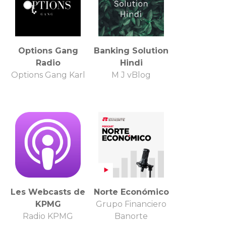
Options Gang
Banking Solution
Radio
Hindi
Options Gang Karl
M J vBlog
Les Webcasts de
Norte Económico
KPMG
Grupo Financiero
Radio KPMG
Banorte