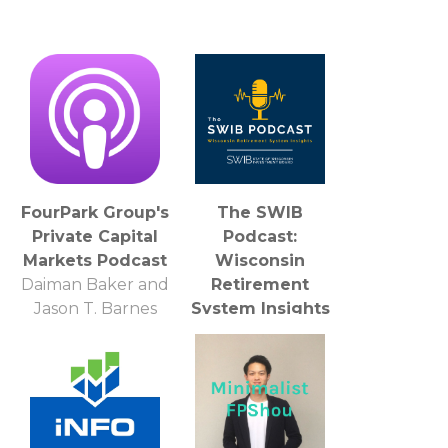
FourPark Group's
The SWIB
Private Capital
Podcast:
Markets Podcast
Wisconsin
Daiman Baker and
Retirement
Jason T. Barnes
System Insights
SWIB Staff