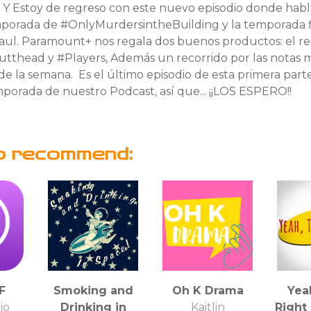
!! Y Estoy de regreso con este nuevo episodio donde hab
orada de #OnlyMurdersintheBuilding y la temporada f
aul. Paramount+ nos regala dos buenos productos: el r
tthead y #Players, Además un recorrido por las notas 
de la semana. Es el último episodio de esta primera parte
orada de nuestro Podcast, así que... ¡¡LOS ESPERO!!
o recommend:
F
Smoking and
Oh K Drama
Yea
io
Drinking in
Kaitlin
Right 