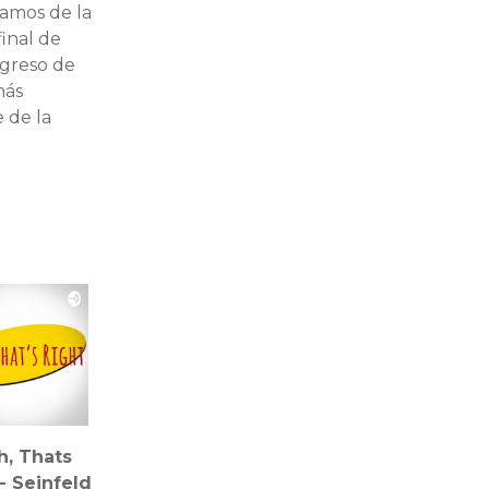
lamos de la
inal de
egreso de
más
 de la
h, Thats
- Seinfeld