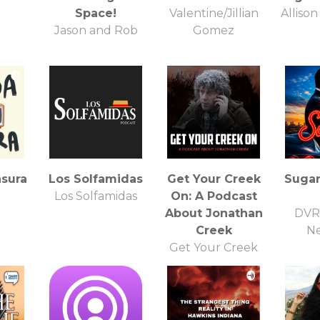
Space!
Valentine/Jillian
Alliso
Jason and Rob
Gomez
asura
Los Solfamidas
Get Your Creek
Sugar
Los Solfamidas
On: A Podcast
About Jonathan
DVR
Creek
N
Get Your Creek
On