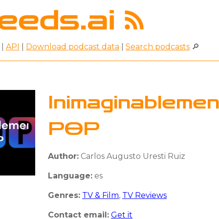
|
API
|
Download podcast data
|
Search podcasts
🔎
Inimaginablemen
POP
Author:
Carlos Augusto Uresti Ruiz
Language:
es
Genres:
TV & Film
,
TV Reviews
Contact email:
Get it