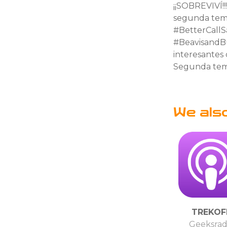
¡¡SOBREVIVÍ!
segunda temp
#BetterCallS
#BeavisandBu
interesantes 
Segunda temp
We als
TREKOF
Geeksrad