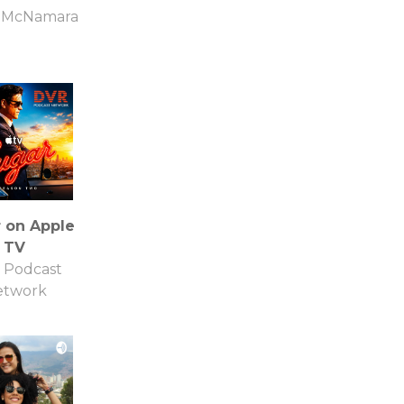
n McNamara
 on Apple
TV
 Podcast
etwork