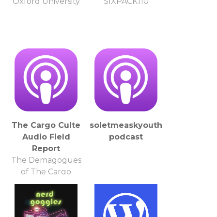
Oxford University
SIXPACK110
The Cargo Culte
soletmeaskyouthis's
Audio Field
podcast
Report
The Demagogues
of The Cargo
Culte in
conjunction with
Filthy Monocle