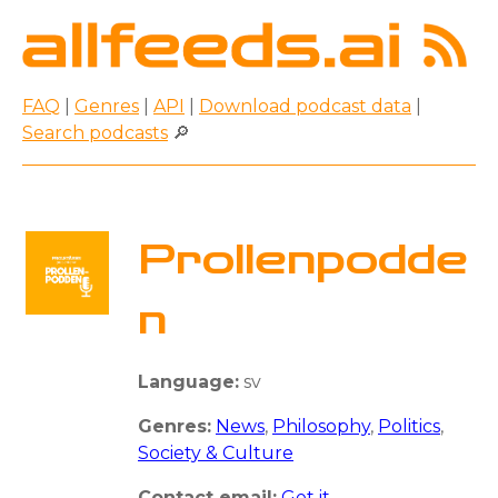
FAQ
|
Genres
|
API
|
Download podcast data
|
Search podcasts
🔎
Prollenpodde
n
Language:
sv
Genres:
News
,
Philosophy
,
Politics
,
Society & Culture
Contact email:
Get it