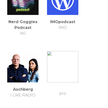
Productions
http://thecargoculte.com/
http://thefilthymonocle.wordpress.com/
Nerd Goggles
IMOpodcast
Podcast
IMO
MJ
Aschberg
pro
I LIKE RADIO