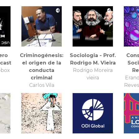
a en
.
ero
Criminogénesis:
Sociologia - Prof.
Cons
dcast
el origen de la
Rodrigo M. Vieira
Soci
pbox
conducta
Rodrigo Moreira
Re
criminal
vieira
Eran
Carlos Vila
Reyes