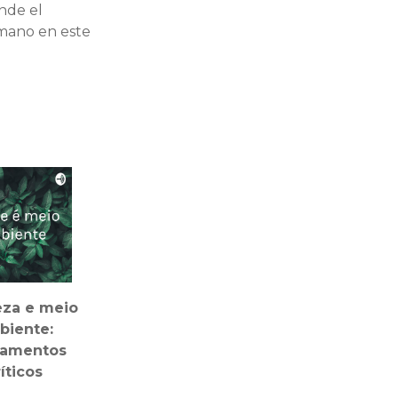
onde el
mano en este
eza e meio
biente:
damentos
íticos