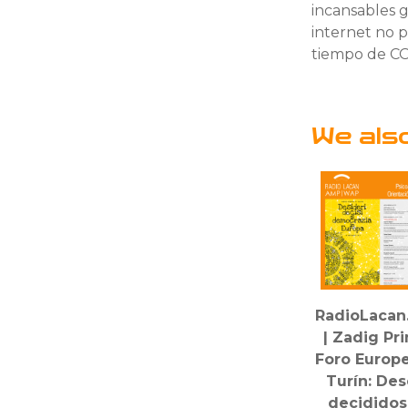
incansables g
internet no 
tiempo de C
We als
RadioLacan
| Zadig Pr
Foro Europ
Turín: De
decididos