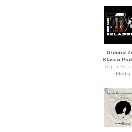
democraci
Europa
Ground Z
Klassix Po
Digital Soa
Media