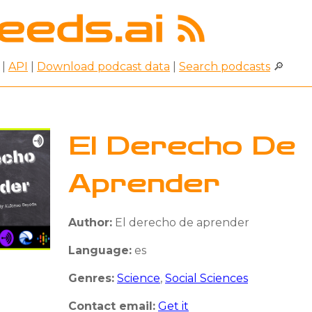
|
API
|
Download podcast data
|
Search podcasts
🔎
El Derecho De
Aprender
Author:
El derecho de aprender
Language:
es
Genres:
Science
,
Social Sciences
Contact email:
Get it