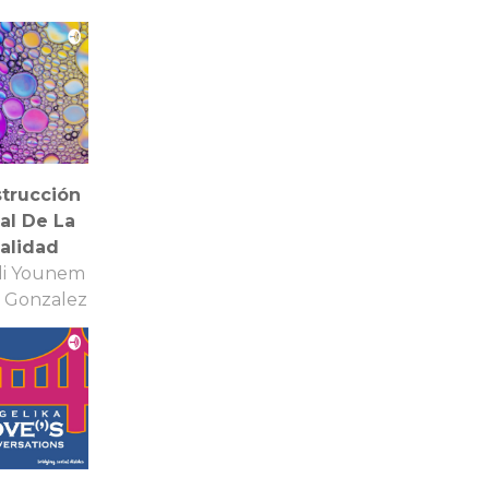
trucción
al De La
alidad
di Younem
 Gonzalez