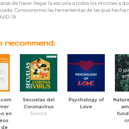
anas de hacer llegar la escuela a todos los rincones a d
puede. Conoceremos las herramientas de las que hecha 
OVID-19
o recommend:
.com
Secuelas del
Psychology of
Natur
imer
Coronavirus
Love
am
eo en
Sonoro
fun
seos
cr
 de